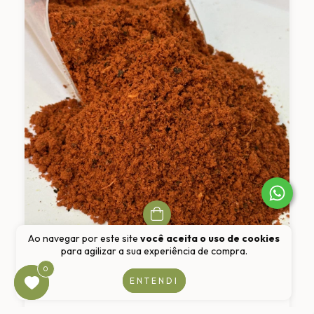
Ao navegar por este site
você aceita o uso de cookies
para agilizar a sua experiência de compra.
Tempero dry rub 100g
0
0
ENTENDI
R$8,90