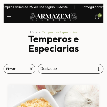
 região Sudeste
|
Entrega para todo o Brasil! Exceto laticínios,
0
Início
>
Temperos e Especiarias
Temperos e
Especiarias
Filtrar