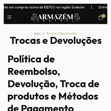
tis em compras acima de R$300 na região Sudeste
|
Entrega pa
0
Início
>
Trocas e Devoluções
Trocas e Devoluções
Política de
Reembolso,
Devolução, Troca de
produtos e Métodos
de Pagamento