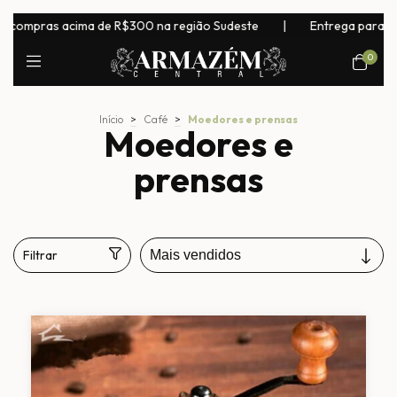
ras acima de R$300 na região Sudeste
|
Entrega para todo o Br
0
Início
>
Café
>
Moedores e prensas
Moedores e
prensas
Filtrar