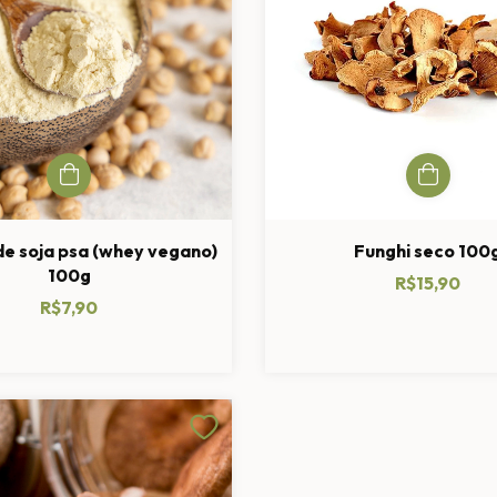
de soja psa (whey vegano)
Funghi seco 100
100g
R$15,90
R$7,90