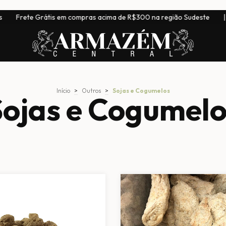
 Grátis em compras acima de R$300 na região Sudeste
|
Entreg
Início
>
Outros
>
Sojas e Cogumelos
Sojas e Cogumelo