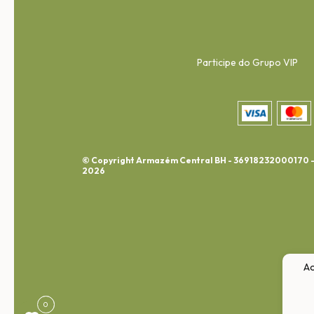
Participe do Grupo VIP
© Copyright Armazém Central BH - 36918232000170 
2026
Ao
0
0