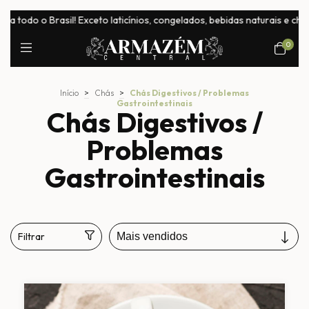
Brasil! Exceto laticínios, congelados, bebidas naturais e chocolates
0
Início
>
Chás
>
Chás Digestivos / Problemas
Gastrointestinais
Chás Digestivos /
Problemas
Gastrointestinais
Filtrar