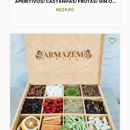
APERITIVOS/ CASTANHAS/ FRUTAS/ GIN OU
CHOCOLATE
R$29,90