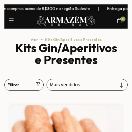
na região Sudeste
|
Entrega para todo o Brasil! Exceto laticínio
0
Início
>
Kits Gin/Aperitivos e Presentes
Kits Gin/Aperitivos
e Presentes
Filtrar