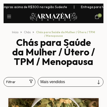
 acima de R$300 na região Sudeste
|
Entrega para todo o Brasil
0
Início
>
Chás
>
Chás para Saúde da Mulher / Útero / TPM
/ Menopausa
Chás para Saúde
da Mulher / Útero /
TPM / Menopausa
Filtrar