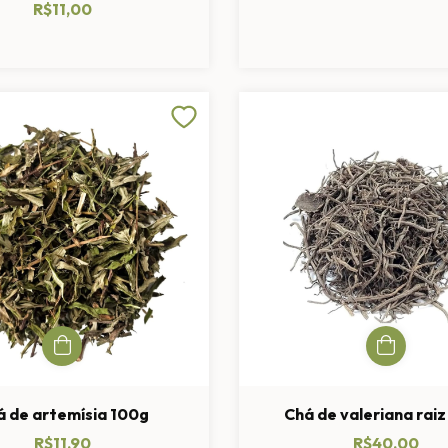
R$11,00
á de artemísia 100g
Chá de valeriana rai
R$11,90
R$40,00