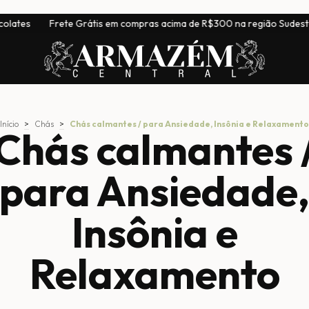
Frete Grátis em compras acima de R$300 na região Sudeste
|
Início
>
Chás
>
Chás calmantes / para Ansiedade, Insônia e Relaxamento
Chás calmantes 
para Ansiedade
Insônia e
Relaxamento