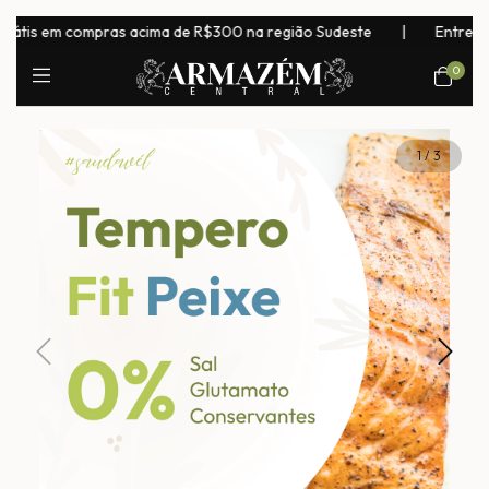
átis em compras acima de R$300 na região Sudeste
|
Entrega pa
0
1
/
3