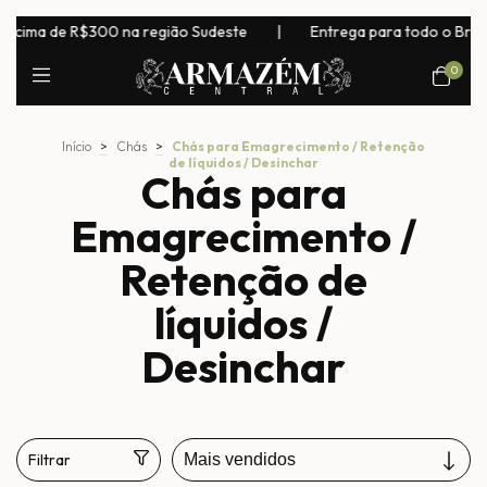
o Sudeste
|
Entrega para todo o Brasil! Exceto laticínios, conge
0
Início
>
Chás
>
Chás para Emagrecimento / Retenção
de líquidos / Desinchar
Chás para
Emagrecimento /
Retenção de
líquidos /
Desinchar
Filtrar