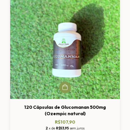
120 Cápsulas de Glucomanan 500mg
(Ozempic natural)
R$107,90
2
x de
R$53,95
sem juros