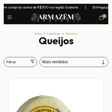
cima de R$300 na região Sudeste
|
Entrega para todo o Brasil! E
0
Início
>
Laticínios
>
Queijos
Queijos
Filtrar