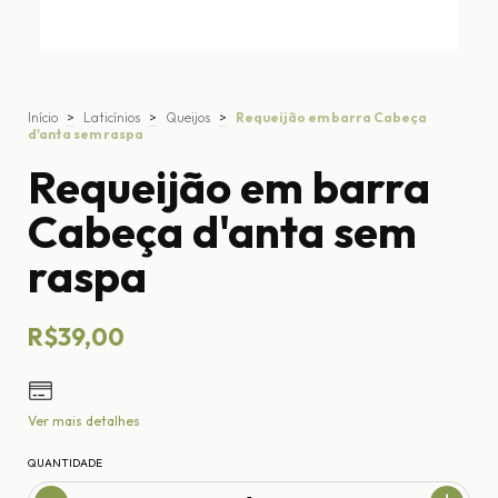
Início
>
Laticínios
>
Queijos
>
Requeijão em barra Cabeça
d'anta sem raspa
Requeijão em barra
Cabeça d'anta sem
raspa
R$39,00
Ver mais detalhes
QUANTIDADE