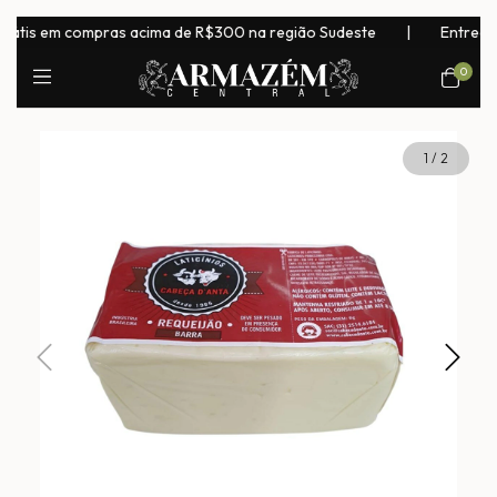
is em compras acima de R$300 na região Sudeste
|
Entrega para
0
1
/
2