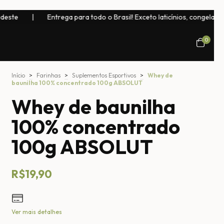
Entrega para todo o Brasil! Exceto laticínios, congelados, bebidas nat
0
Início
>
Farinhas
>
Suplementos Esportivos
>
Whey de
baunilha 100% concentrado 100g ABSOLUT
Whey de baunilha
100% concentrado
100g ABSOLUT
R$19,90
Ver mais detalhes