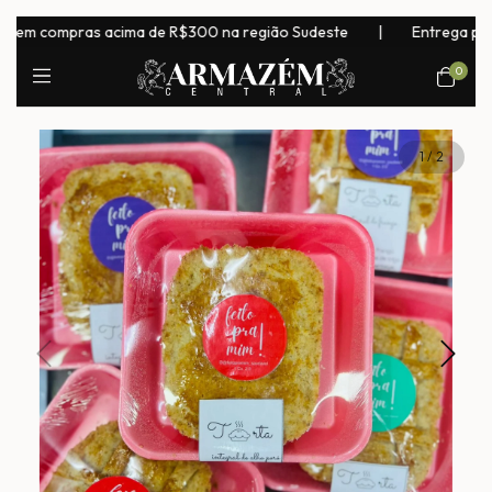
m compras acima de R$300 na região Sudeste
|
Entrega para tod
0
1
/
2