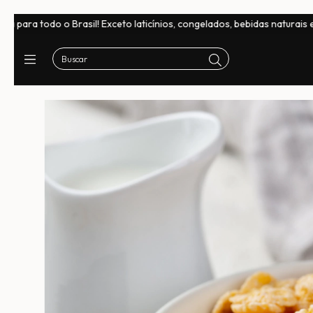
sil! Exceto laticínios, congelados, bebidas naturais e chocolates
F