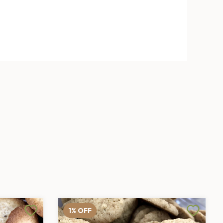
1
%
OFF