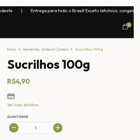
rega para todo o Brasil! Exceto laticínios, congelados, bebidas natura
0
Início
>
Sementes, Grãos e Cereais
>
Sucrilhos 100g
Sucrilhos 100g
R$4,90
Ver mais detalhes
QUANTIDADE