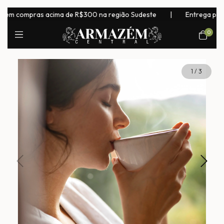
em compras acima de R$300 na região Sudeste
|
Entrega para to
0
1
/
3