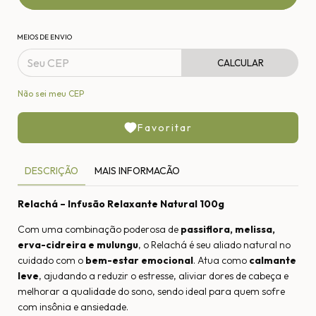
MEIOS DE ENVIO
CALCULAR
Não sei meu CEP
Favoritar
DESCRIÇÃO
MAIS INFORMACÃO
Relachá – Infusão Relaxante Natural 100g
Com uma combinação poderosa de
passiflora, melissa,
erva-cidreira e mulungu
, o Relachá é seu aliado natural no
cuidado com o
bem-estar emocional
. Atua como
calmante
leve
, ajudando a reduzir o estresse, aliviar dores de cabeça e
melhorar a qualidade do sono, sendo ideal para quem sofre
com insônia e ansiedade.