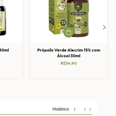
 30ml
Própolis Verde Alecrim 15% com
Álcool 30ml
R$34,90