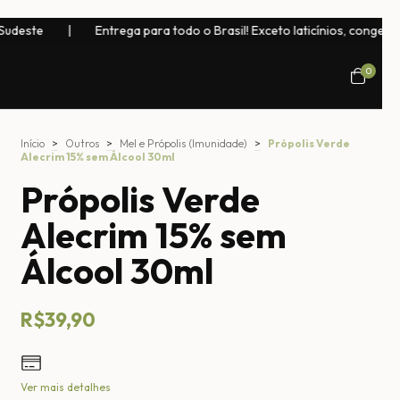
trega para todo o Brasil! Exceto laticínios, congelados, bebidas natur
0
Início
>
Outros
>
Mel e Própolis (Imunidade)
>
Própolis Verde
Alecrim 15% sem Álcool 30ml
Própolis Verde
Alecrim 15% sem
Álcool 30ml
R$39,90
Ver mais detalhes