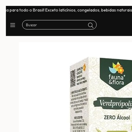
asil! Exceto laticínios, congelados, bebidas naturais e chocolates
F