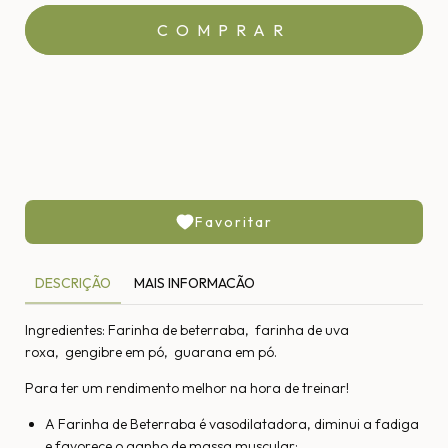
MEIOS DE ENVIO
CALCULAR
Não sei meu CEP
Favoritar
DESCRIÇÃO
MAIS INFORMACÃO
Ingredientes: Farinha de beterraba, farinha de uva
roxa, gengibre em pó, guarana em pó.
Para ter um rendimento melhor na hora de treinar!
A Farinha de Beterraba é vasodilatadora, diminui a fadiga
e favorece o ganho de massa muscular;