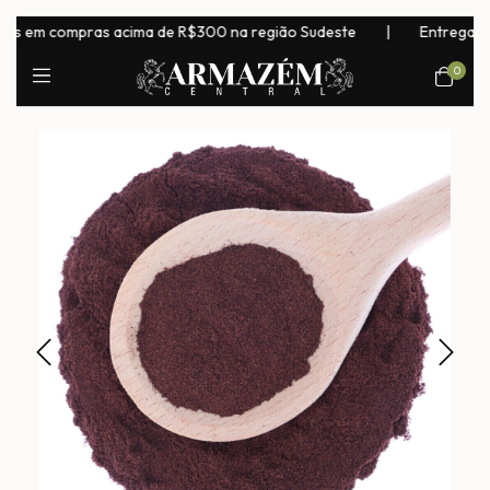
s em compras acima de R$300 na região Sudeste
|
Entrega para 
0