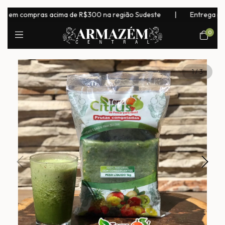
em compras acima de R$300 na região Sudeste
|
Entrega para to
0
1
/
3