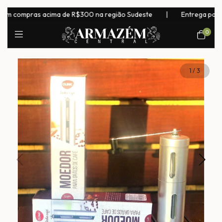
compras acima de R$300 na região Sudeste
|
Entrega para todo 
0
1
/
3