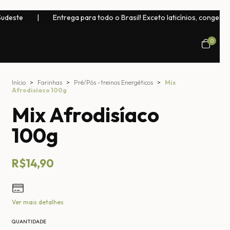
trega para todo o Brasil! Exceto laticínios, congelados, bebidas natura
0
Início
>
Farinhas
>
Pré/Pós -treinos Energéticos
>
Mix
Afrodisíaco 100g
Mix Afrodisíaco
100g
R$14,90
Ver mais detalhes
QUANTIDADE