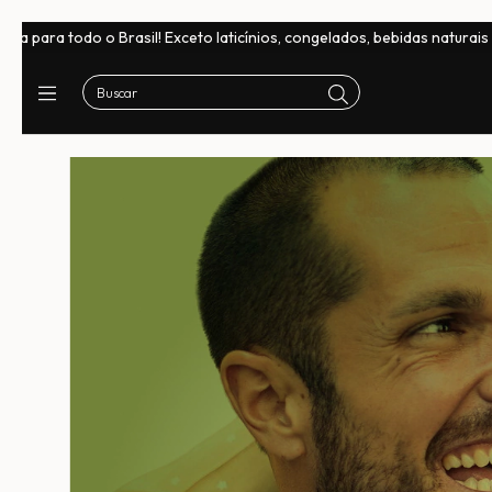
asil! Exceto laticínios, congelados, bebidas naturais e chocolates
F