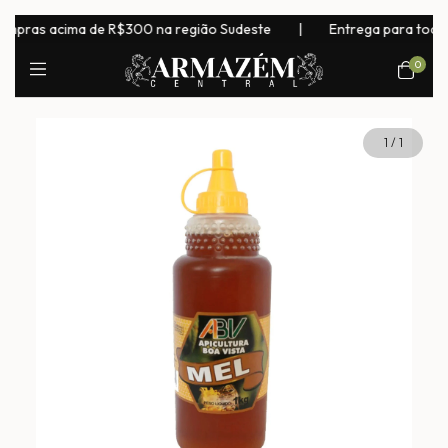
pras acima de R$300 na região Sudeste
|
Entrega para todo o B
0
1
/
1