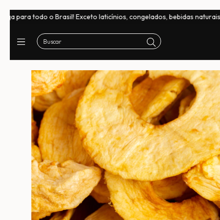
il! Exceto laticínios, congelados, bebidas naturais e chocolates
Fr