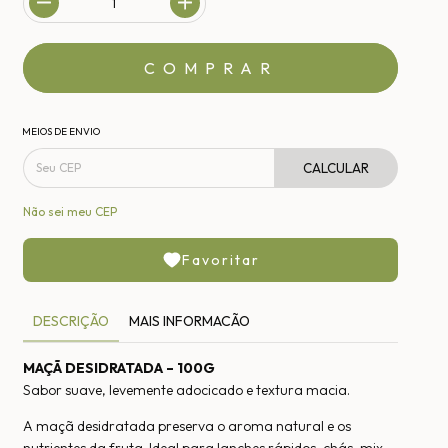
MEIOS DE ENVIO
CALCULAR
Não sei meu CEP
Favoritar
DESCRIÇÃO
MAIS INFORMACÃO
MAÇÃ DESIDRATADA – 100G
Sabor suave, levemente adocicado e textura macia.
A maçã desidratada preserva o aroma natural e os
nutrientes da fruta. Ideal para lanches rápidos, chás, mix