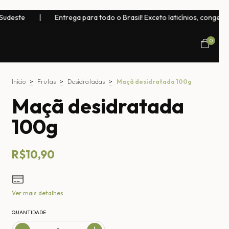
rega para todo o Brasil! Exceto laticínios, congelados, bebidas naturai
0
Início
>
Frutas
>
Desidratadas
>
Maçã desidratada 100g
Maçã desidratada
100g
R$10,90
Ver mais detalhes
QUANTIDADE