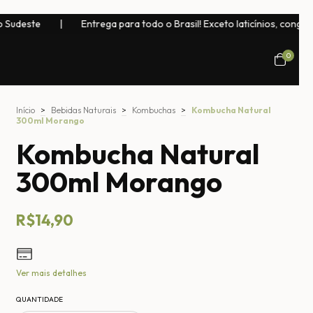
ra todo o Brasil! Exceto laticínios, congelados, bebidas naturais e ch
0
Início
>
Bebidas Naturais
>
Kombuchas
>
Kombucha Natural
300ml Morango
Kombucha Natural
300ml Morango
R$14,90
Ver mais detalhes
QUANTIDADE