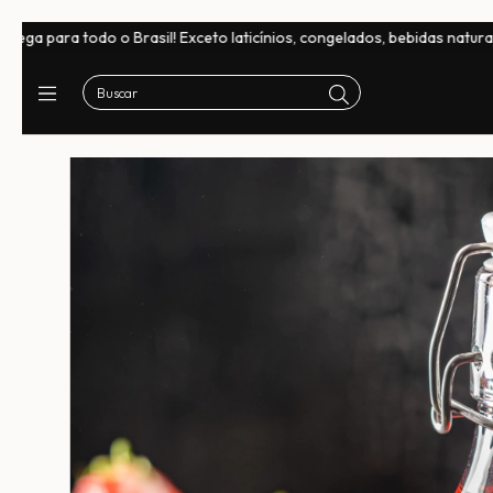
ceto laticínios, congelados, bebidas naturais e chocolates
Frete Gr