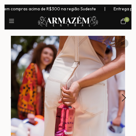
m compras acima de R$300 na região Sudeste
|
Entrega para todo
0
1
/
3