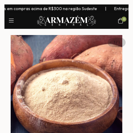
em compras acima de R$300 na região Sudeste
|
Entrega para to
0
1
/
1