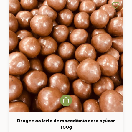
Dragee ao leite de macadâmia zero açúcar
100g