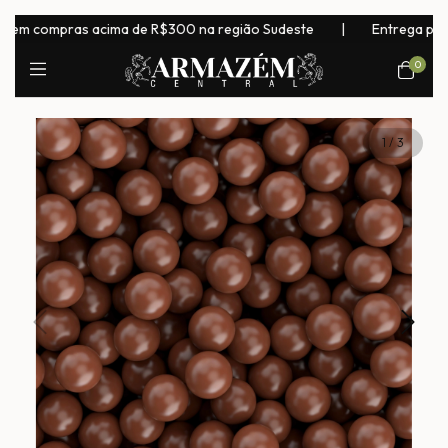
m compras acima de R$300 na região Sudeste
|
Entrega para tod
0
1
/
3