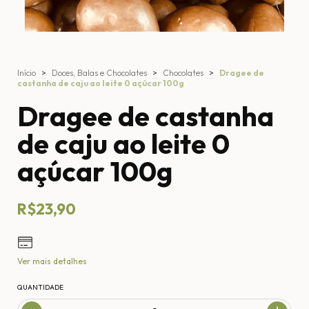
Início
>
Doces, Balas e Chocolates
>
Chocolates
>
Dragee de
castanha de caju ao leite 0 açúcar 100g
Dragee de castanha
de caju ao leite 0
açúcar 100g
R$23,90
Ver mais detalhes
QUANTIDADE