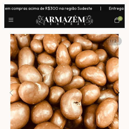
 compras acima de R$300 na região Sudeste
|
Entrega para todo
0
1
/
2