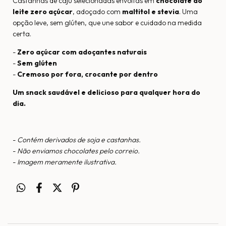
Castanhas de caju selecionadas envoltas em
chocolate ao
leite zero açúcar
, adoçado com
maltitol e stevia
. Uma
opção leve, sem glúten, que une sabor e cuidado na medida
certa.
-
Zero açúcar com adoçantes naturais
-
Sem glúten
-
Cremoso por fora, crocante por dentro
Um snack saudável e delicioso para qualquer hora do
dia.
-
Contém derivados de soja e castanhas.
-
Não enviamos chocolates pelo correio.
-
Imagem meramente ilustrativa.