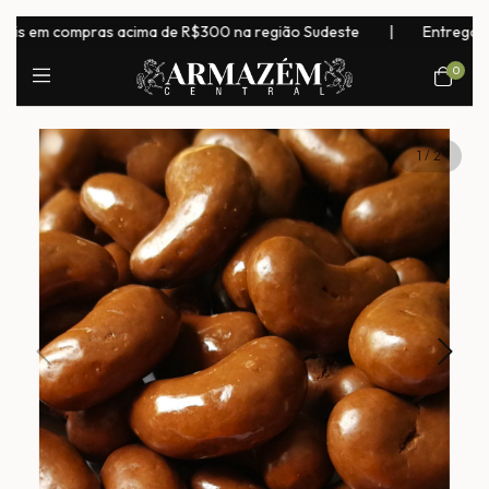
em compras acima de R$300 na região Sudeste
|
Entrega para to
0
1
/
2