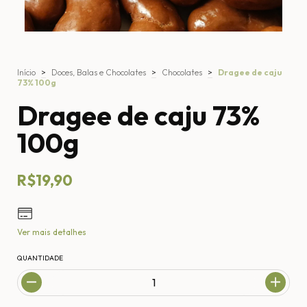
Início
>
Doces, Balas e Chocolates
>
Chocolates
>
Dragee de caju
73% 100g
Dragee de caju 73%
100g
R$19,90
Ver mais detalhes
QUANTIDADE