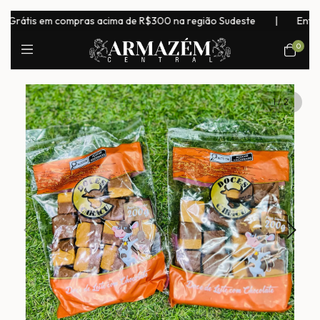
átis em compras acima de R$300 na região Sudeste
|
Entrega p
0
1
/
2