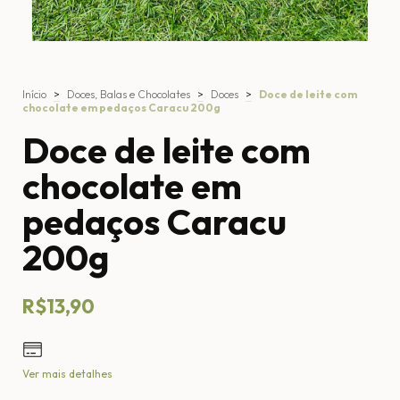
Início
>
Doces, Balas e Chocolates
>
Doces
>
Doce de leite com
chocolate em pedaços Caracu 200g
Doce de leite com
chocolate em
pedaços Caracu
200g
R$13,90
Ver mais detalhes