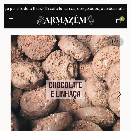
ara todo o Brasil! Exceto laticínios, congelados, bebidas naturais e c
0
1
/
2