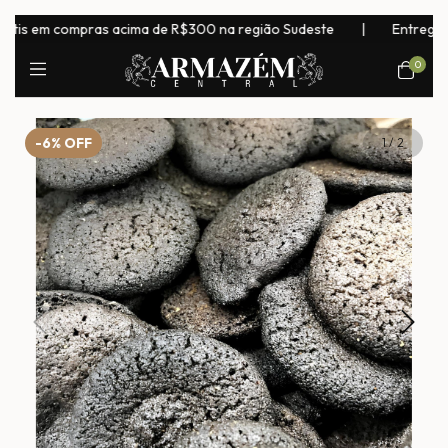
s em compras acima de R$300 na região Sudeste
|
Entrega para 
0
-6
%
OFF
1
/
2