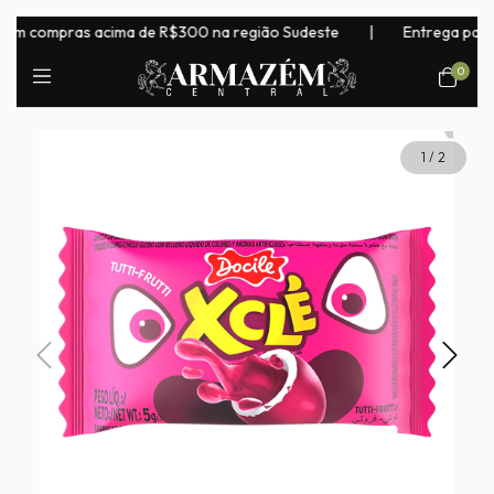
 compras acima de R$300 na região Sudeste
|
Entrega para todo
0
1
/
2