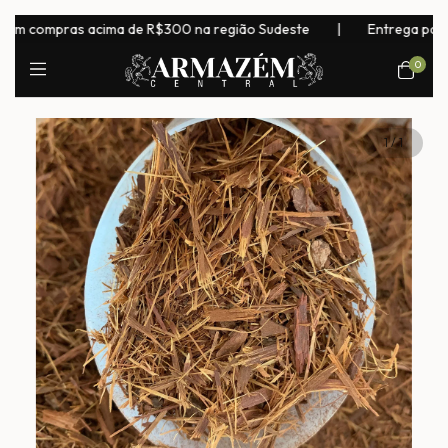
em compras acima de R$300 na região Sudeste
|
Entrega para tod
0
1
/
1