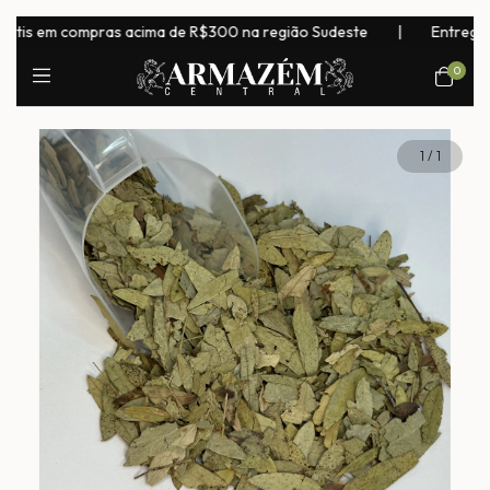
is em compras acima de R$300 na região Sudeste
|
Entrega para
0
1
/
1