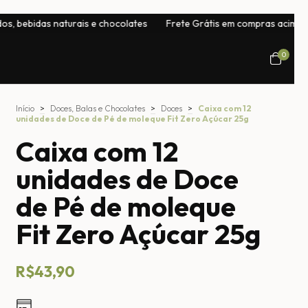
s naturais e chocolates
Frete Grátis em compras acima de R$300 n
0
Início
>
Doces, Balas e Chocolates
>
Doces
>
Caixa com 12
unidades de Doce de Pé de moleque Fit Zero Açúcar 25g
Caixa com 12
unidades de Doce
de Pé de moleque
Fit Zero Açúcar 25g
R$43,90