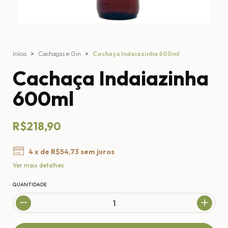
Início
>
Cachaças e Gin
>
Cachaça Indaiazinha 600ml
Cachaça Indaiazinha
600ml
R$218,90
4
x de
R$54,73
sem juros
Ver mais detalhes
QUANTIDADE