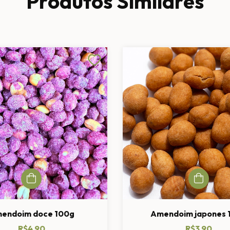
Produtos Similares
endoim doce 100g
Amendoim japones 
R$4,90
R$3,90