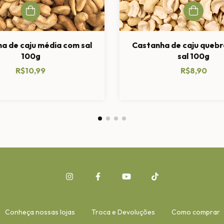
a de caju média com sal
Castanha de caju queb
100g
sal 100g
R$10,99
R$8,90
Conheça nossas lojas
Troca e Devoluções
Como comprar