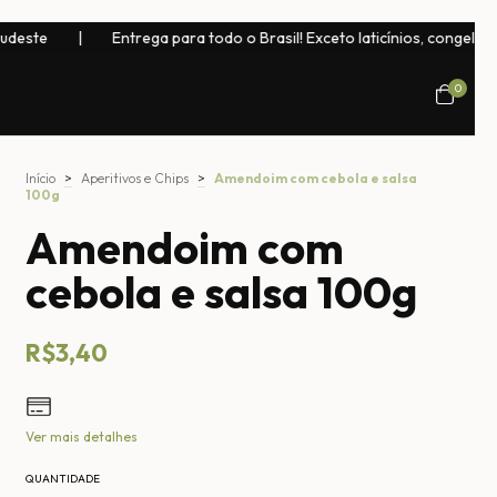
Entrega para todo o Brasil! Exceto laticínios, congelados, bebidas n
0
Início
>
Aperitivos e Chips
>
Amendoim com cebola e salsa
100g
Amendoim com
cebola e salsa 100g
R$3,40
Ver mais detalhes
QUANTIDADE