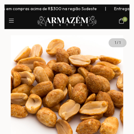
m compras acima de R$300 na região Sudeste
|
Entrega para tod
0
1
/
1