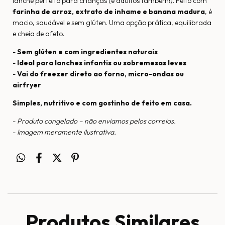
lanche perfeito para crianças (e adultos também!). Feito com
farinha de arroz, extrato de inhame e banana madura
, é
macio, saudável e sem glúten. Uma opção prática, equilibrada
e cheia de afeto.
-
Sem glúten e com ingredientes naturais
-
Ideal para lanches infantis ou sobremesas leves
-
Vai do freezer direto ao forno, micro-ondas ou
airfryer
Simples, nutritivo e com gostinho de feito em casa.
-
Produto congelado – não enviamos pelos correios.
-
Imagem meramente ilustrativa.
Produtos Similares