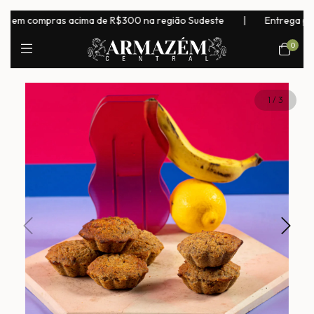
em compras acima de R$300 na região Sudeste
|
Entrega para tod
0
1
/
3