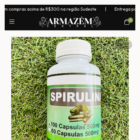
 compras acima de R$300 na região Sudeste
|
Entrega para todo 
0
1
/
1