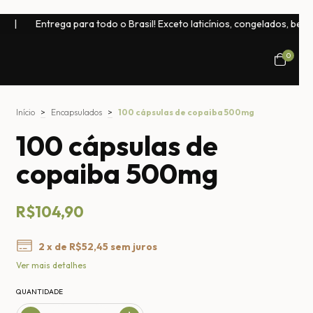
ra todo o Brasil! Exceto laticínios, congelados, bebidas naturais e cho
0
Início
>
Encapsulados
>
100 cápsulas de copaiba 500mg
100 cápsulas de
copaiba 500mg
R$104,90
2
x de
R$52,45
sem juros
Ver mais detalhes
QUANTIDADE