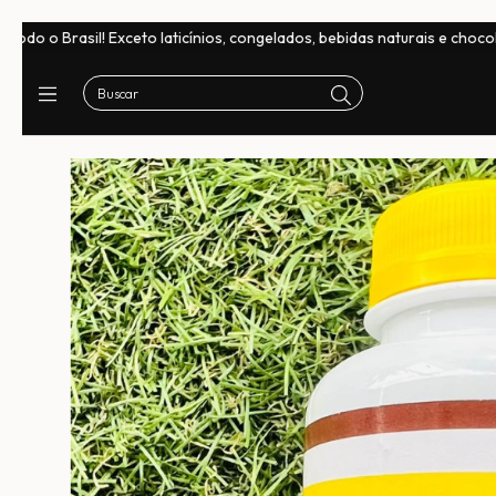
eto laticínios, congelados, bebidas naturais e chocolates
Frete Grá