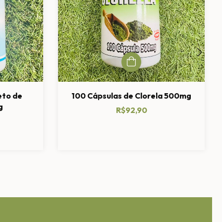
eto de
100 Cápsulas de Clorela 500mg
g
R$92,90