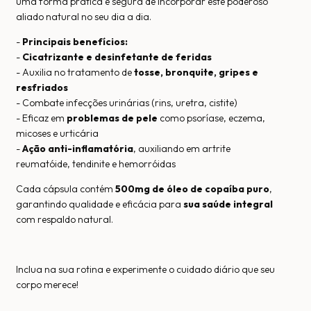
uma forma prática e segura de incorporar este poderoso
aliado natural no seu dia a dia.
-
Principais benefícios:
-
Cicatrizante e desinfetante de feridas
- Auxilia no tratamento de
tosse, bronquite, gripes e
resfriados
- Combate infecções urinárias (rins, uretra, cistite)
- Eficaz em
problemas de pele
como psoríase, eczema,
micoses e urticária
-
Ação anti-inflamatória
, auxiliando em artrite
reumatóide, tendinite e hemorróidas
Cada cápsula contém
500mg de óleo de copaíba puro
,
garantindo qualidade e eficácia para
sua saúde integral
com respaldo natural.
Inclua na sua rotina e experimente o cuidado diário que seu
corpo merece!