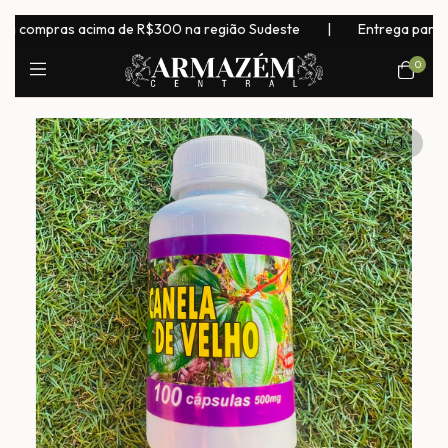
 compras acima de R$300 na região Sudeste
|
Entrega para todo
0
1
/
1