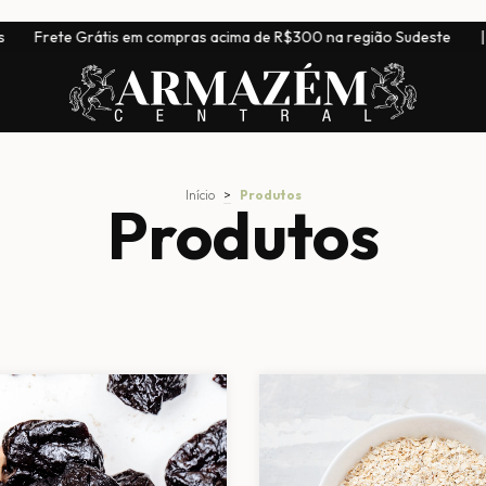
ima de R$300 na região Sudeste
|
Entrega para todo o Brasil! E
Início
>
Produtos
Produtos