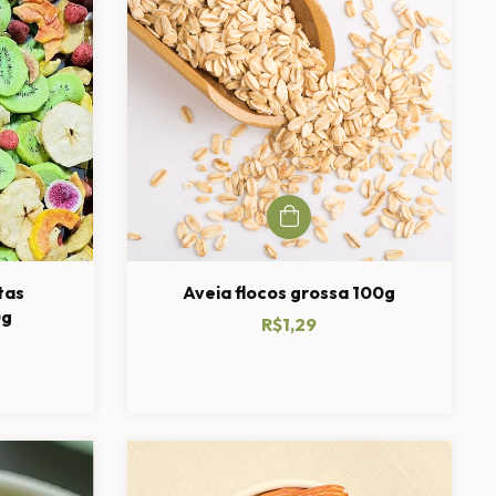
tas
Aveia flocos grossa 100g
0g
R$1,29