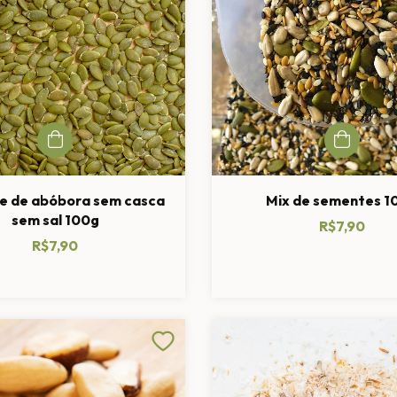
e de abóbora sem casca
Mix de sementes 1
sem sal 100g
R$7,90
R$7,90