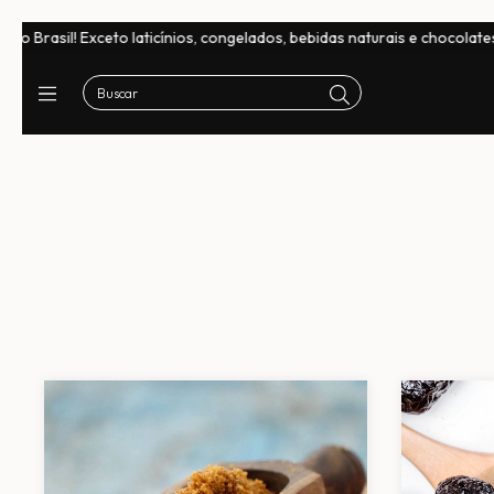
ngelados, bebidas naturais e chocolates
Frete Grátis em compras ac