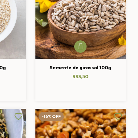
00g
Semente de girassol 100g
R$3,50
-16
%
OFF