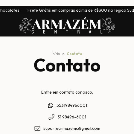
hocolates
Frete Grátis em compras acima de R$300 na região Sude
Início
>
Contato
Contato
Entre em contato conosco.
5531984966001
31 98496-6001
suportearmazemc@gmail.com