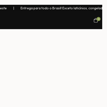
ste
|
Entrega para todo o Brasil! Exceto laticínios, congelados, 
0